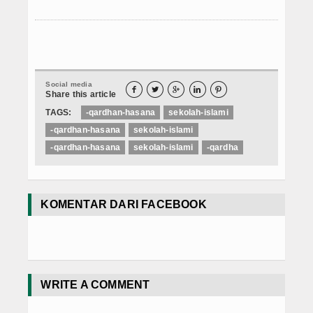
Social media





Share this article
TAGS:
-qardhan-hasana
sekolah-islami
-qardhan-hasana
sekolah-islami
-qardhan-hasana
sekolah-islami
-qardha
KOMENTAR DARI FACEBOOK
WRITE A COMMENT