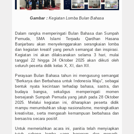
PPDB SMPIT
Gambar :
Kegiatan Lomba Bulan Bahasa
PPDB SDIT
Foto & Video
Dalam rangka memperingati Bulan Bahasa dan Sumpah
Pemuda, SMA Islami Terpadu Qardhan Hasana
Banjarbaru akan menyelenggarakan serangkaian lomba
Album Foto
dan kegiatan kreatif yang penuh semangat dan inspirasi.
Kegiatan ini akan dilaksanakan selama 3 hari, mulai
Koleksi Video
tanggal 22 hingga 24 Oktober 2025 akan diikuti oleh
seluruh peserta didik kelas X, XI, dan XII.
Download
Perayaan Bulan Bahasa tahun ini mengusung semangat
“Berkarya dan Berbahasa untuk Indonesia Maju”, sebagai
Hubungi Kami
bentuk nyata kecintaan terhadap bahasa, sastra, dan
budaya bangsa, sekaligus memperingati momen
Struktur Yayasan
bersejarah Sumpah Pemuda yang jatuh pada 28 Oktober
2025. Melalui kegiatan ini, diharapkan peserta didik
mampu menumbuhkan sikap nasionalisme, meningkatkan
Sejarah Yayasan
kreativitas, serta mengasah kemampuan berbahasa dan
bersastra secara positif.
Index Berita
Untuk memeriahkan acara ini, panitia telah menyiapkan
tujuh cabang lomba yang beragam dan menarik,