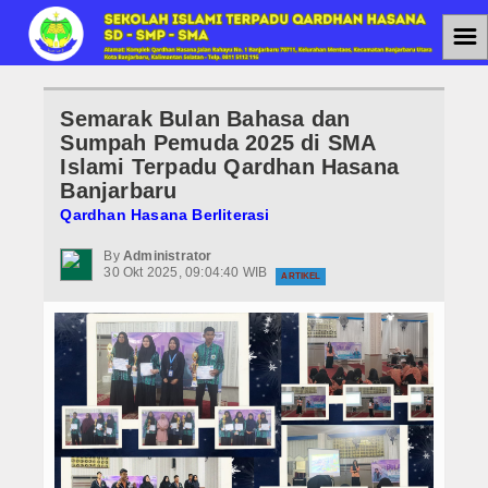
☰
Home
Semarak Bulan Bahasa dan
Jenjang Pendidikan
Sumpah Pemuda 2025 di SMA
Islami Terpadu Qardhan Hasana
SMAIT
Banjarbaru
Qardhan Hasana Berliterasi
SMPIT
By
Administrator
30 Okt 2025, 09:04:40 WIB
SDIT
ARTIKEL
Berita
Agenda
PPDB
PPDB SMAIT