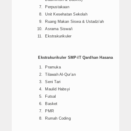
Perpustakaan
Unit Kesehatan Sekolah
Ruang Makan Siswa & Ustadz/ah
Asrama Siswa/i
Ekstrakurikuler
Ekstrakurikuler SMP-IT Qardhan Hasana
Pramuka
Tilawah Al-Qur’an
Seni Tari
Maulid Habsyi
Futsal
Basket
PMR
Rumah Coding