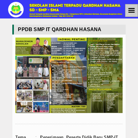
☰
Home
PPDB SMP IT QARDHAN HASANA
Jenjang Pendidikan
SMAIT
SMPIT
SDIT
Berita
Agenda
PPDB
PPDB SMAIT
Tema
:
Penerimaan Peserta Didik Baru SMP-IT