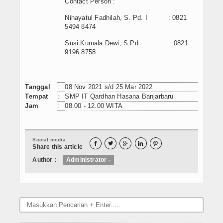
Contact Person :
Nihayatul Fadhilah, S. Pd. I : 0821
5494 8474
Susi Kumala Dewi, S.Pd : 0821
9196 8758
Tanggal
:
08 Nov 2021 s/d 25 Mar 2022
Tempat
:
SMP IT Qardhan Hasana Banjarbaru
Jam
:
08.00 - 12.00 WITA
Social media





Share this article
Author :
Administrator -