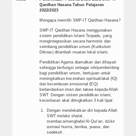
Qardhan Hasana Tahun Pelajaran
PPDB SMPIT
2022/2023
PPDB SDIT
Mengapa memilih SMP-IT Qardhan Hasana?
SMP-IT Qardhan Hasana menggunakan
Foto & Video
sistem pendidikan Islami Terpadu, yang
mengintegrasikan secara harmonis dan
Album Foto
seimbang pendidikan umum (Kurikulum
Diknas) ditambah muatan lokal islami.
Koleksi Video
Pendidikan Agama diamalkan dan dihayati
sehingga berfungsi sebagai roh/pembimbing
Download
bagi pendidikan umum, bertujuan untuk
meningkatkan kecerahan spiritual/akal (IQ)
dan kecerdasan emosional (EQ)
Hubungi Kami
berlandaskan iman dan takwa kepada Allah
SWT. Dengan sistem pendidikan islami,
Struktur Yayasan
kecerdasan akal ditingkatkan 3 kali lipat:
Sejarah Yayasan
Dengan mendekatkan diri kepada Allah
SWT melalui shalat,
membaca/menghafal Al-Qur’an, dzikir
Index Berita
asmaul husna, berdoa, puasa, dan
sedekah.