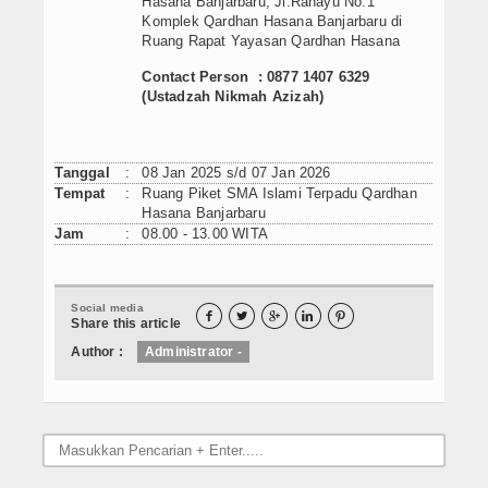
Artikel
Hasana Banjarbaru, Jl.Rahayu No.1
Komplek Qardhan Hasana Banjarbaru di
Ruang Rapat Yayasan Qardhan Hasana
Contact Person : 0877 1407 6329
(Ustadzah Nikmah Azizah)
Tanggal
:
08 Jan 2025 s/d 07 Jan 2026
Tempat
:
Ruang Piket SMA Islami Terpadu Qardhan
Hasana Banjarbaru
Jam
:
08.00 - 13.00 WITA
Social media





Share this article
Author :
Administrator -