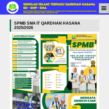
☰
Home
SPMB SMA IT QARDHAN HASANA
2025/2026
Jenjang Pendidikan
SMAIT
SMPIT
SDIT
Berita
Agenda
PPDB
PPDB SMAIT