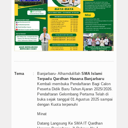
PPDB SMPIT
PPDB SDIT
Foto & Video
Album Foto
Koleksi Video
Download
Tema
:
Banjarbaru- Alhamdulillah
SMA Islami
Terpadu Qardhan Hasana Banjarbaru
Hubungi Kami
Kembali membuka Pendaftaran Bagi Calon
Peserta Didik Baru Tahun Ajaran 2025/2026.
Struktur Yayasan
Pendaftaran Gelombang Pertama Telah di
buka sejak tanggal 01 Agustus 2025 sampai
Sejarah Yayasan
dengan Kuota terpenuhi
Minat
Index Berita
Datang Langsung Ke SMA IT Qardhan