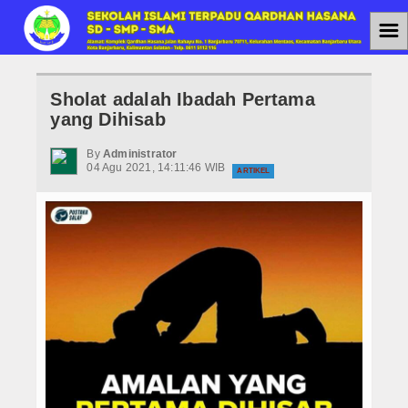
☰
Home
Sholat adalah Ibadah Pertama
Jenjang Pendidikan
yang Dihisab
SMAIT
By
Administrator
04 Agu 2021, 14:11:46 WIB
ARTIKEL
SMPIT
SDIT
Berita
Agenda
PPDB
PPDB SMAIT