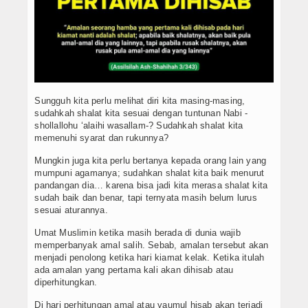
PPDB SMPIT
PPDB SDIT
Foto & Video
Sungguh kita perlu melihat diri kita masing-masing,
Album Foto
sudahkah shalat kita sesuai dengan tuntunan Nabi -
shollallohu ‘alaihi wasallam-? Sudahkah shalat kita
Koleksi Video
memenuhi syarat dan rukunnya?
Mungkin juga kita perlu bertanya kepada orang lain yang
Download
mumpuni agamanya; sudahkan shalat kita baik menurut
pandangan dia… karena bisa jadi kita merasa shalat kita
Hubungi Kami
sudah baik dan benar, tapi ternyata masih belum lurus
sesuai aturannya.
Struktur Yayasan
Umat Muslimin ketika masih berada di dunia wajib
memperbanyak amal salih. Sebab, amalan tersebut akan
Sejarah Yayasan
menjadi penolong ketika hari kiamat kelak. Ketika itulah
ada amalan yang pertama kali akan dihisab atau
Index Berita
diperhitungkan.
Di hari perhitungan amal atau yaumul hisab akan terjadi