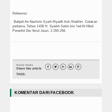
Referensi:
Bahjah An-Nazhirin Syarh Riyadh Ash-Shalihin. Cetakan
pertama, Tahun 1430 H. Syaikh Salim bin ‘Ied Al-Hilali.
Penerbit Dar Ibnul Jauzi. 2:255-256.
Social media





Share this article
TAGS:
KOMENTAR DARI FACEBOOK