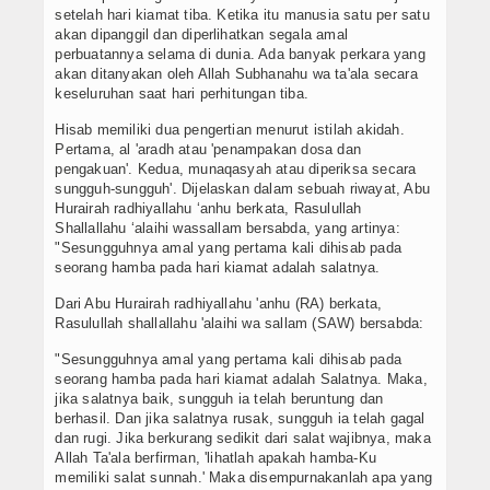
Artikel
setelah hari kiamat tiba. Ketika itu manusia satu per satu
akan dipanggil dan diperlihatkan segala amal
perbuatannya selama di dunia. Ada banyak perkara yang
akan ditanyakan oleh Allah Subhanahu wa ta'ala secara
keseluruhan saat hari perhitungan tiba.
Hisab memiliki dua pengertian menurut istilah akidah.
Pertama, al 'aradh atau 'penampakan dosa dan
pengakuan'. Kedua, munaqasyah atau diperiksa secara
sungguh-sungguh'. Dijelaskan dalam sebuah riwayat, Abu
Hurairah radhiyallahu ‘anhu berkata, Rasulullah
Shallallahu ‘alaihi wassallam bersabda, yang artinya:
"Sesungguhnya amal yang pertama kali dihisab pada
seorang hamba pada hari kiamat adalah salatnya.
Dari Abu Hurairah radhiyallahu 'anhu (RA) berkata,
Rasulullah shallallahu 'alaihi wa sallam (SAW) bersabda:
"Sesungguhnya amal yang pertama kali dihisab pada
seorang hamba pada hari kiamat adalah Salatnya. Maka,
jika salatnya baik, sungguh ia telah beruntung dan
berhasil. Dan jika salatnya rusak, sungguh ia telah gagal
dan rugi. Jika berkurang sedikit dari salat wajibnya, maka
Allah Ta'ala berfirman, 'lihatlah apakah hamba-Ku
memiliki salat sunnah.' Maka disempurnakanlah apa yang