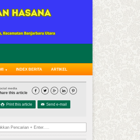
MI
INDEX BERITA
ARTIKEL
ocial media





hare this article
Print this article
Send e-mail

✉