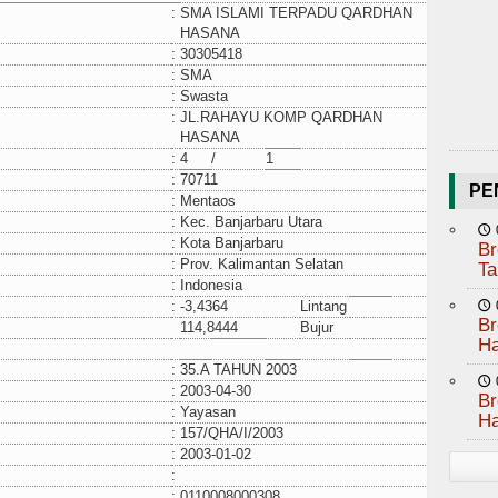
:
SMA ISLAMI TERPADU QARDHAN
HASANA
:
30305418
:
SMA
:
Swasta
:
JL.RAHAYU KOMP QARDHAN
HASANA
:
4
/
1
:
70711
PE
:
Mentaos
:
Kec. Banjarbaru Utara
🕔
:
Kota Banjarbaru
Br
:
Prov. Kalimantan Selatan
Ta
:
Indonesia
:
-3,4364
Lintang
🕔
Br
114,8444
Bujur
Ha
:
35.A TAHUN 2003
🕔
:
2003-04-30
Br
:
Yayasan
Ha
:
157/QHA/I/2003
:
2003-01-02
:
:
0110008000308