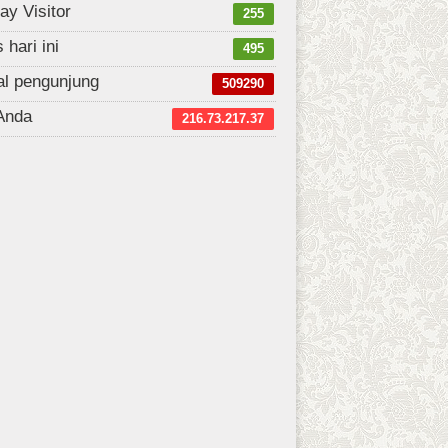
ay Visitor
255
s hari ini
495
al pengunjung
509290
Anda
216.73.217.37