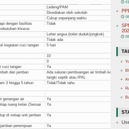
01
🕔
:
Ledeng/PAM
PP
:
Disediakan oleh sekolah
08
🕔
:
Cukup sepanjang waktu
pi dengan fasilitas
:
Tidak
SP
rkebutuhan khusus
202
:
Leher angsa (toilet duduk/jongkok)
08
🕔
:
Tidak ada
i kegiatan cuci tangan
:
5 hari
TA
:
10
:
0
Yo
t cuci tangan
:
Ya
Bl
imbah dari jamban
:
Ada saluran pembuangan air limbah ke
tangki septik atau IPAL
Ar
am 3 hingga 5 tahun
:
Tidak/Tidak tahu
R
:
Bu
i genangan air
:
Ya
iap ruang kelas (Sesuai
:
Ya
ST
up di setiap unit jamban
:
Ya
Use
t jamban perempuan
:
Ya