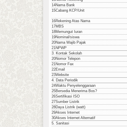
14
Nama Bank
15
Cabang KCP/Unit
16
Rekening Atas Nama
17
MBS
18
Memungut Iuran
19
Nominal/siswa
20
Nama Wajib Pajak
21
NPWP
3. Kontak Sekolah
20
Nomor Telepon
21
Nomor Fax
22
Email
23
Website
4. Data Periodik
24
Waktu Penyelenggaraan
25
Bersedia Menerima Bos?
26
Sertifikasi ISO
27
Sumber Listrik
28
Daya Listrik (watt)
29
Akses Internet
30
Akses Internet Alternatif
5. Sanitasi