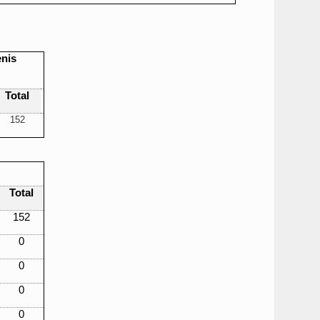
enis
Total
152
Total
152
0
0
0
0