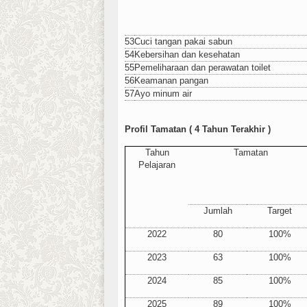
53
Cuci tangan pakai sabun
54
Kebersihan dan kesehatan
55
Pemeliharaan dan perawatan toilet
56
Keamanan pangan
57
Ayo minum air
Profil Tamatan ( 4 Tahun Terakhir )
Tahun
Tamatan
Pelajaran
Jumlah
Target
2022
80
100%
2023
63
100%
2024
85
100%
2025
89
100%