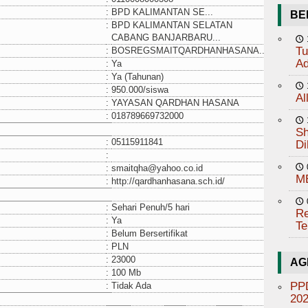
:
BPD KALIMANTAN SE...
BE
:
BPD KALIMANTAN SELATAN
CABANG BANJARBARU...
🕔
Tu
:
BOSREGSMAITQARDHANHASANA...
Ad
:
Ya
:
Ya (Tahunan)
🕔
:
950.000/siswa
Al
:
YAYASAN QARDHAN HASANA
:
018789669732000
🕔
Sh
:
05115911841
Di
:
:
smaitqha@yahoo.co.id
🕔
M
:
http://qardhanhasana.sch.id/
🕔
:
Sehari Penuh/5 hari
Re
:
Ya
Te
:
Belum Bersertifikat
:
PLN
:
23000
AG
:
100 Mb
PP
:
Tidak Ada
20