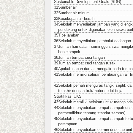
Sustainable Development Goals (SDG)
31
Sumber air
32
Sumber air minum
33
Kecukupan air bersih
34
Sekolah menyediakan jamban yang dilengka
pendukung untuk digunakan oleh siswa be
35
Tipe jamban
36
Sekolah menyediakan pembalut cadangan
37
Jumlah hari dalam seminggu siswa mengikut
berkelompok
38
Jumlah tempat cuci tangan
39
Jumlah tempat cuci tangan rusak
40
Apakah sabun dan air mengalir pada tempa
41
Sekolah memiiki saluran pembuangan air l
42
Sekolah pernah menguras tangki septik dal
terakhir dengan truk/motor sedot tinja
Stratifikasi UKS
43
Sekolah memiliki selokan untuk menghindar
44
Sekolah menyediakan tempat sampah di set
permendikbud tentang standar sarpras)
45
Sekolah menyediakan tempat sampah tertut
perempuan
46
Sekolah menyediakan cermin di setiap uni