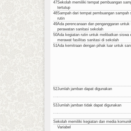
47
Sekolah memiliki tempat pembuangan sam
tertutup
48
Sampah dari tempat pembuangan sampah s
rutin
49
Ada perencanaan dan penganggaran untuk 
perawatan sanitasi sekolah
50
Ada kegiatan rutin untuk melibatkan siswa
merawat fasilitas sanitasi di sekolah
51
Ada kemitraan dengan pihak luar untuk sani
52
Jumlah jamban dapat digunakan
53
Jumlah jamban tidak dapat digunakan
Sekolah memiliki kegiatan dan media komunika
Variabel