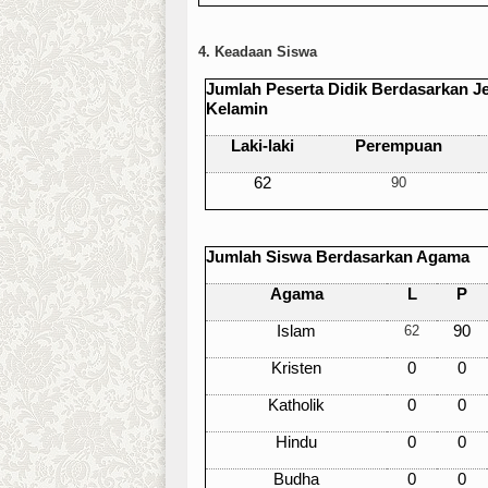
4. Keadaan Siswa
Jumlah Peserta Didik Berdasarkan J
Kelamin
Laki-laki
Perempuan
62
90
Jumlah Siswa Berdasarkan Agama
Agama
L
P
Islam
62
90
Kristen
0
0
Katholik
0
0
Hindu
0
0
Budha
0
0