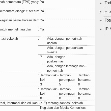
pah sementara (TPS) yang
:
Ya
Tod
ementara diangkut secara
:
Ya
Hit
Tot
kegiatan pemeliharaan dan
:
Ya
IP 
 untuk memelihara dan
:
Ya
tasi sekolah
:
Ada, dengan pemerintah
daerah
Ada, dengan perusahaan
swasta
?
Ada, dengan
puskesmas
Ada, dengan lembaga non-
pemerintah
:
Jamban laki-
Jamban
Jamban
laki
perempuan
bersama
3
5
0
:
Jamban laki-
Jamban
Jamban
laki
perempuan
bersama
0
0
0
si, informasi dan edukasi (KIE) tentang sanitasi sekolah
Kegiatan dan Media Komunikasi,