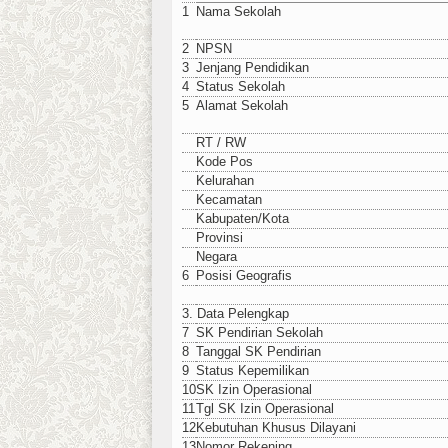
1
Nama Sekolah
2
NPSN
3
Jenjang Pendidikan
4
Status Sekolah
5
Alamat Sekolah
RT / RW
Kode Pos
Kelurahan
Kecamatan
Kabupaten/Kota
Provinsi
Negara
6
Posisi Geografis
3. Data Pelengkap
7
SK Pendirian Sekolah
8
Tanggal SK Pendirian
9
Status Kepemilikan
10
SK Izin Operasional
11
Tgl SK Izin Operasional
12
Kebutuhan Khusus Dilayani
13
Nomor Rekening