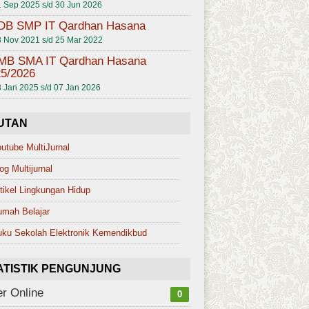
 Sep 2025 s/d 30 Jun 2026
DB SMP IT Qardhan Hasana
 Nov 2021 s/d 25 Mar 2022
MB SMA IT Qardhan Hasana
5/2026
 Jan 2025 s/d 07 Jan 2026
UTAN
utube MultiJurnal
og Multijurnal
tikel Lingkungan Hidup
umah Belajar
ku Sekolah Elektronik Kemendikbud
ATISTIK PENGUNJUNG
r Online
0