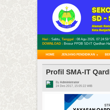
Hari :
Sabtu,
Tanggal :
08 Agu 2026,
07:25:01
DOWNLOAD :
Brosur PPDB SD-IT Qardhan Has
HOME
JENJANG PENDIDIKAN
BE
Profil SMA-IT Qar
By
Administrator
24 Des 2017, 15:05:22 WIB