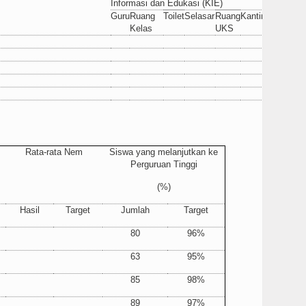
Informasi dan Edukasi (KIE)
Guru
Ruang
Toilet
Selasar
Ruang
Kantin
Kelas
UKS
Rata-rata Nem
Siswa yang melanjutkan ke
Perguruan Tinggi
(%)
Hasil
Target
Jumlah
Target
80
96%
63
95%
85
98%
89
97%