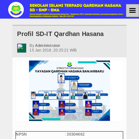
☰
Home
Profil SD-IT Qardhan Hasana
Jenjang Pendidikan
By
Administrator
15 Jan 2018, 20:25:21 WIB
SMAIT
SMPIT
SDIT
Berita
Agenda
PPDB
PPDB SMAIT
NPSN
:
30304662