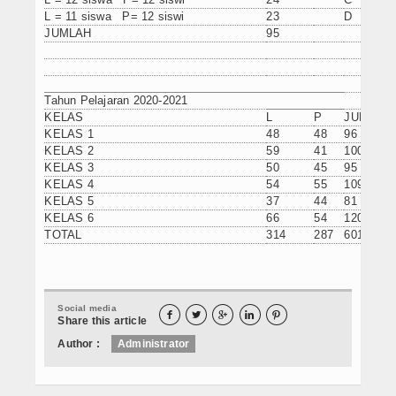
L = 11 siswa P= 12 siswi
23
D
JUMLAH
95
Tahun Pelajaran 2020-2021
KELAS
L
P
JUMLAH
KELAS 1
48
48
96
KELAS 2
59
41
100
KELAS 3
50
45
95
KELAS 4
54
55
109
KELAS 5
37
44
81
KELAS 6
66
54
120
TOTAL
314
287
601
Social media





Share this article
Author :
Administrator