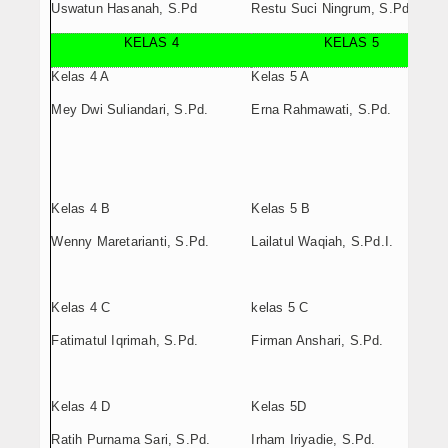
Uswatun Hasanah, S.Pd
Restu Suci Ningrum, S.Pd.
KELAS 4
KELAS 5
Kelas 4 A
Kelas 5 A
Mey Dwi Suliandari, S.Pd.
Erna Rahmawati, S.Pd.
Kelas 4 B
Kelas 5 B
Wenny Maretarianti, S.Pd.
Lailatul Waqiah, S.Pd.I.
Kelas 4 C
kelas 5 C
Fatimatul Iqrimah, S.Pd.
Firman Anshari, S.Pd.
Kelas 4 D
Kelas 5D
Ratih Purnama Sari, S.Pd.
Irham Iriyadie, S.Pd.