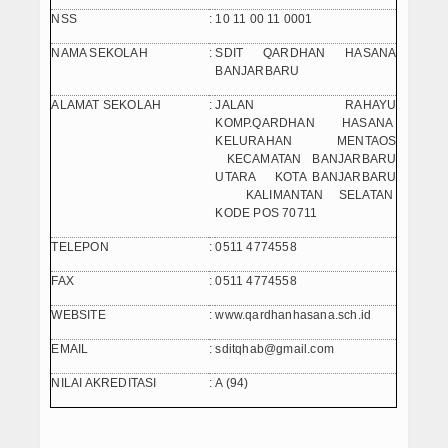
PPDB SMPIT
NSS
:
10 11 00 11 0001
NAMA SEKOLAH
:
SDIT QARDHAN HASANA
PPDB SDIT
BANJARBARU
Foto & Video
ALAMAT SEKOLAH
:
JALAN RAHAYU
KOMP.QARDHAN HASANA
KELURAHAN MENTAOS
Album Foto
KECAMATAN BANJARBARU
UTARA KOTA BANJARBARU
Koleksi Video
KALIMANTAN SELATAN
KODE POS 70711
Download
TELEPON
:
0511 4774558
Hubungi Kami
FAX
:
0511 4774558
WEBSITE
:
www.qardhanhasana.sch.id
Struktur Yayasan
EMAIL
:
sditqhab@gmail.com
Sejarah Yayasan
NILAI AKREDITASI
:
A (94)
Index Berita