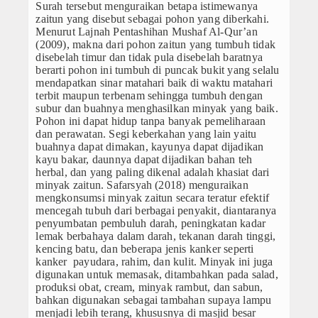
Artikel
Surah tersebut menguraikan betapa istimewanya
zaitun yang disebut sebagai pohon yang diberkahi.
Menurut Lajnah Pentashihan Mushaf Al-Qur’an
(2009), makna dari pohon zaitun yang tumbuh tidak
disebelah timur dan tidak pula disebelah baratnya
berarti pohon ini tumbuh di puncak bukit yang selalu
mendapatkan sinar matahari baik di waktu matahari
terbit maupun terbenam sehingga tumbuh dengan
subur dan buahnya menghasilkan minyak yang baik.
Pohon ini dapat hidup tanpa banyak pemeliharaan
dan perawatan. Segi keberkahan yang lain yaitu
buahnya dapat dimakan, kayunya dapat dijadikan
kayu bakar, daunnya dapat dijadikan bahan teh
herbal, dan yang paling dikenal adalah khasiat dari
minyak zaitun. Safarsyah (2018) menguraikan
mengkonsumsi minyak zaitun secara teratur efektif
mencegah tubuh dari berbagai penyakit, diantaranya
penyumbatan pembuluh darah, peningkatan kadar
lemak berbahaya dalam darah, tekanan darah tinggi,
kencing batu, dan beberapa jenis kanker seperti
kanker payudara, rahim, dan kulit. Minyak ini juga
digunakan untuk memasak, ditambahkan pada salad,
produksi obat, cream, minyak rambut, dan sabun,
bahkan digunakan sebagai tambahan supaya lampu
menjadi lebih terang, khususnya di masjid besar