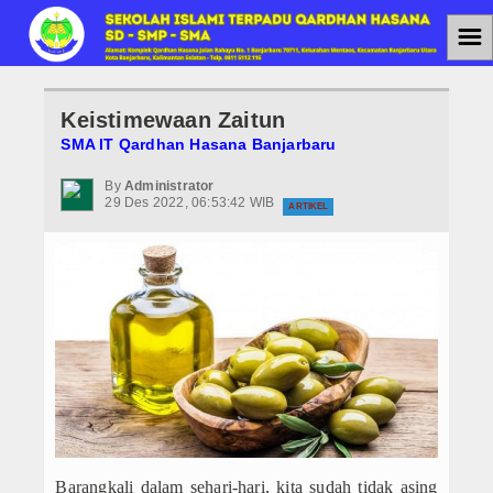
☰
Home
Keistimewaan Zaitun
Jenjang Pendidikan
SMA IT Qardhan Hasana Banjarbaru
SMAIT
By
Administrator
29 Des 2022, 06:53:42 WIB
ARTIKEL
SMPIT
SDIT
Berita
Agenda
PPDB
PPDB SMAIT
Barangkali dalam sehari-hari, kita sudah tidak asing