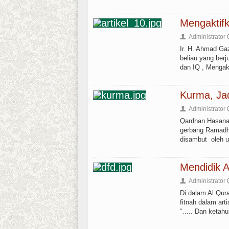
Mengaktif
Administrator
👤
Ir. H. Ahmad Ga
beliau yang be
dan IQ , Mengakt
Kurma, Ja
Administrator
👤
Qardhan Hasana,
gerbang Ramadh
disambut oleh um
Mendidik A
Administrator
👤
Di dalam Al Qur
fitnah dalam art
“….. Dan ketahu