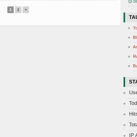
08
🕔
1
2
>
TA
Yo
Bl
Ar
R
Bu
ST
Use
Tod
Hit
Tot
IP 