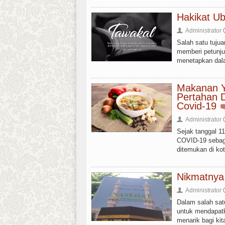
Hakikat Ub
Administrator
👤
Salah satu tuju
memberi petunj
menetapkan dalam
Makanan Y
Pertahan 
Covid-19
Administrator
👤
Sejak tanggal 1
COVID-19 sebaga
ditemukan di ko
Nikmatnya
Administrator
👤
Dalam salah sat
untuk mendapatk
menarik bagi kit