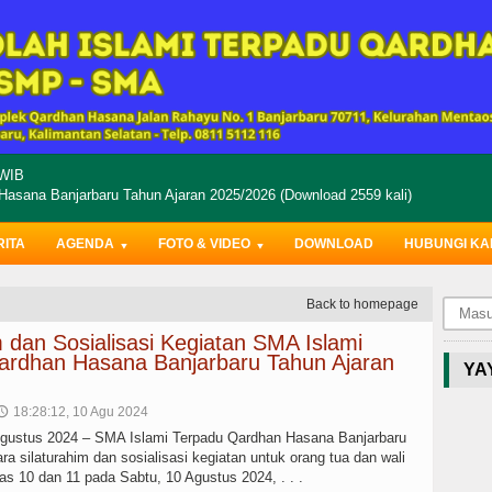
WIB
sana Banjarbaru Tahun Ajaran 2025/2026 (Download 2559 kali)
RITA
AGENDA
FOTO & VIDEO
DOWNLOAD
HUBUNGI KA
Back to homepage
m dan Sosialisasi Kegiatan SMA Islami
ardhan Hasana Banjarbaru Tahun Ajaran
YA
18:28:12, 10 Agu 2024
🕔
Agustus 2024 – SMA Islami Terpadu Qardhan Hasana Banjarbaru
 silaturahim dan sosialisasi kegiatan untuk orang tua dan wali
las 10 dan 11 pada Sabtu, 10 Agustus 2024, . . .