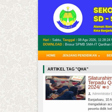
Hari :
Sabtu,
Tanggal :
08 Agu 2026,
11:28:25
DOWNLOAD :
Brosur SPMB SMA-IT Qardhan Ha
HOME
JENJANG PENDIDIKAN
BE
ARTIKEL TAG "QHA"
Silaturahi
Terpadu Q
2024/
0
Administrator
👤
Banjarbaru, 10 
mengadakan acara
peserta didik ke