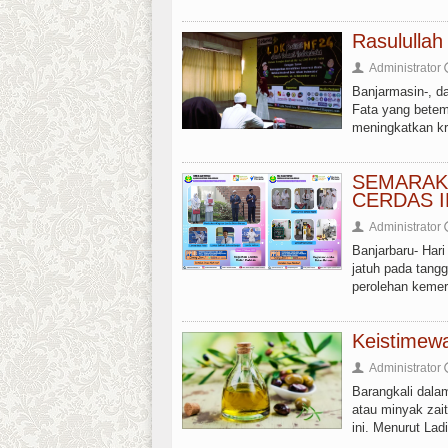
Rasulullah
Administrator
👤
Banjarmasin-, da
Fata yang betem
meningkatkan kre
SEMARAK
CERDAS 
Administrator
👤
Banjarbaru- Ha
jatuh pada tang
perolehan kemer
Keistimew
Administrator
👤
Barangkali dalam
atau minyak zait
ini. Menurut Ladi