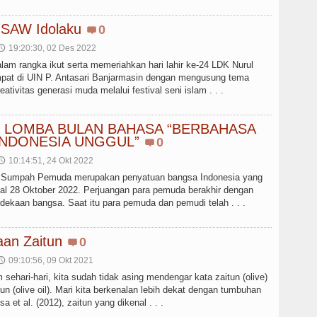
 SAW Idolaku
0
19:20:30, 02 Des 2022
🕔
lam rangka ikut serta memeriahkan hari lahir ke-24 LDK Nurul
pat di UIN P. Antasari Banjarmasin dengan mengusung tema
ativitas generasi muda melalui festival seni islam . . .
 LOMBA BULAN BAHASA “BERBAHASA
INDONESIA UNGGUL”
0
10:14:51, 24 Okt 2022
🕔
ri Sumpah Pemuda merupakan penyatuan bangsa Indonesia yang
gal 28 Oktober 2022. Perjuangan para pemuda berakhir dengan
dekaan bangsa. Saat itu para pemuda dan pemudi telah . . .
aan Zaitun
0
09:10:56, 09 Okt 2021
🕔
 sehari-hari, kita sudah tidak asing mendengar kata zaitun (olive)
un (olive oil). Mari kita berkenalan lebih dekat dengan tumbuhan
sa et al. (2012), zaitun yang dikenal . . .