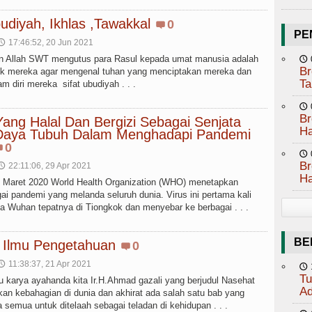
udiyah, Ikhlas ,Tawakkal
0
PE
17:46:52, 20 Jun 2021
🕔
an Allah SWT mengutus para Rasul kepada umat manusia adalah
🕔
Br
uk mereka agar mengenal tuhan yang menciptakan mereka dan
Ta
 diri mereka sifat ubudiyah . . .
🕔
Br
ang Halal Dan Bergizi Sebagai Senjata
Ha
Daya Tubuh Dalam Menghadapi Pandemi
0
🕔
Br
22:11:06, 29 Apr 2021
🕔
Ha
1 Maret 2020 World Health Organization (WHO) menetapkan
i pandemi yang melanda seluruh dunia. Virus ini pertama kali
ta Wuhan tepatnya di Tiongkok dan menyebar ke berbagai . . .
BE
 Ilmu Pengetahuan
0
11:38:37, 21 Apr 2021
🕔
🕔
Tu
u karya ayahanda kita Ir.H.Ahmad gazali yang berjudul Nasehat
Ad
an kebahagian di dunia dan akhirat ada salah satu bab yang
a semua untuk ditelaah sebagai teladan di kehidupan . . .