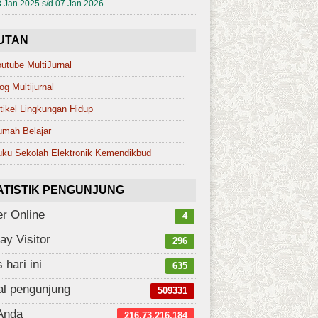
 Jan 2025 s/d 07 Jan 2026
UTAN
utube MultiJurnal
og Multijurnal
tikel Lingkungan Hidup
umah Belajar
ku Sekolah Elektronik Kemendikbud
ATISTIK PENGUNJUNG
r Online
4
ay Visitor
296
s hari ini
635
al pengunjung
509331
Anda
216.73.216.184