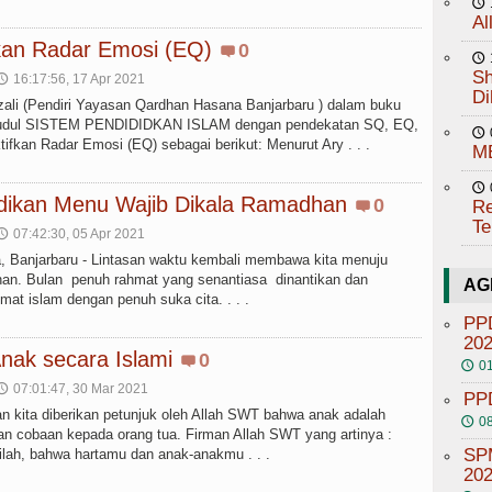
🕔
Al
kan Radar Emosi (EQ)
0
🕔
Sh
16:17:56, 17 Apr 2021
🕔
Di
zali (Pendiri Yayasan Qardhan Hasana Banjarbaru ) dalam buku
rjudul SISTEM PENDIDIDKAN ISLAM dengan pendekatan SQ, EQ,
🕔
ifkan Radar Emosi (EQ) sebagai berikut: Menurut Ary . . .
M
🕔
dikan Menu Wajib Dikala Ramadhan
0
Re
Te
07:42:30, 05 Apr 2021
🕔
 Banjarbaru - Lintasan waktu kembali membawa kita menuju
an. Bulan penuh rahmat yang senantiasa dinantikan dan
AG
at islam dengan penuh suka cita. . . .
PP
20
nak secara Islami
0
01
🕔
07:01:47, 30 Mar 2021
🕔
PP
an kita diberikan petunjuk oleh Allah SWT bahwa anak adalah
08
🕔
ian cobaan kepada orang tua. Firman Allah SWT yang artinya :
SP
ilah, bahwa hartamu dan anak-anakmu . . .
202