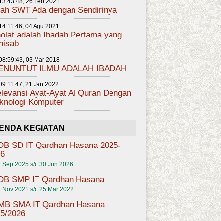
13:43:48, 26 Feb 2021
lah SWT Ada dengan Sendirinya
14:11:46, 04 Agu 2021
olat adalah Ibadah Pertama yang
hisab
08:59:43, 03 Mar 2018
ENUNTUT ILMU ADALAH IBADAH
09:11:47, 21 Jan 2022
levansi Ayat-Ayat Al Quran Dengan
knologi Komputer
ENDA KEGIATAN
DB SD IT Qardhan Hasana 2025-
26
 Sep 2025 s/d 30 Jun 2026
DB SMP IT Qardhan Hasana
 Nov 2021 s/d 25 Mar 2022
MB SMA IT Qardhan Hasana
5/2026